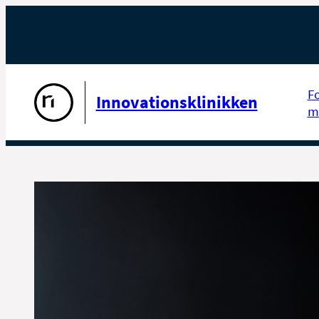
Gå til forsiden
F
Innovationsklinikken
m