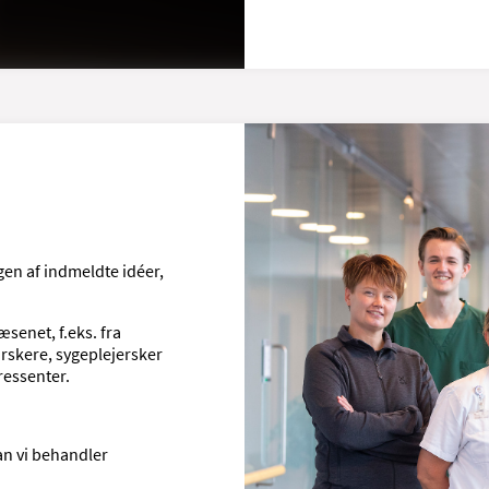
ngen af indmeldte idéer,
senet, f.eks. fra
rskere, sygeplejersker
ressenter.
an vi behandler