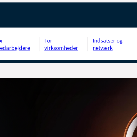
or
For
Indsatser og
edarbejdere
virksomheder
netværk