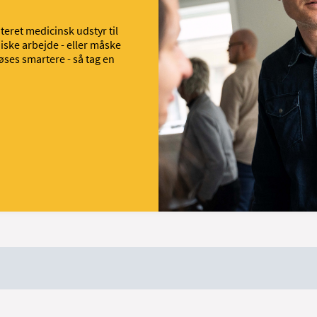
teret medicinsk udstyr til
iske arbejde - eller måske
øses smartere - så tag en