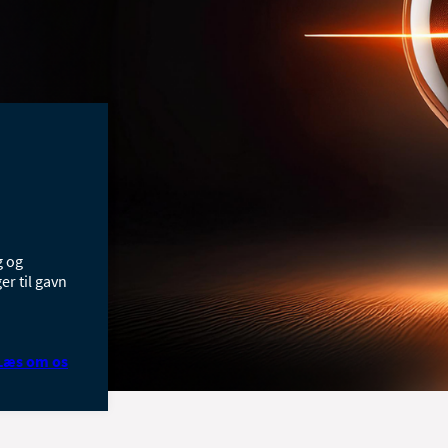
g og
r til gavn
Læs om os