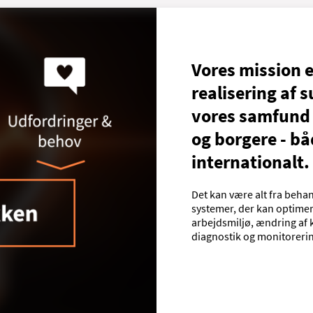
Vores mission 
realisering af 
vores samfund t
og borgere - bå
internationalt.
Det kan være alt fra beha
systemer, der kan optimere
arbejdsmiljø, ændring af k
diagnostik og monitorering