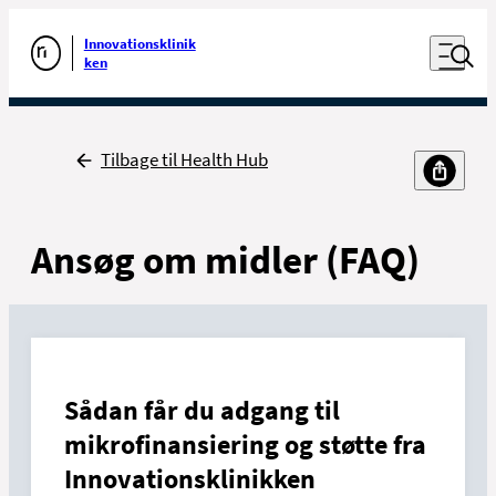
Luk naviga
Udfør søgning
Åben nav
Innovationsklinik
Gå til forsiden
ken
Tilbage
Tilbage til Health Hub
Ansøg om midler (FAQ)
Sådan får du adgang til
mikrofinansiering og støtte fra
Innovationsklinikken